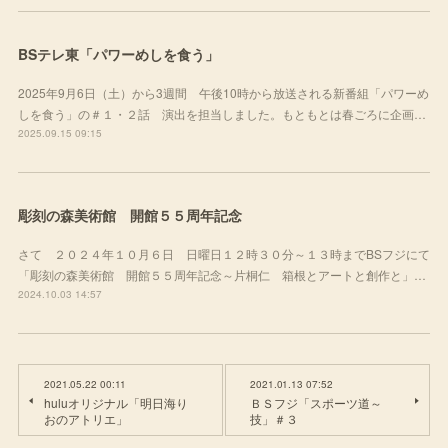
BSテレ東「パワーめしを食う」
2025年9月6日（土）から3週間 午後10時から放送される新番組「パワーめ
しを食う」の＃１・２話 演出を担当しました。もともとは春ごろに企画…
2025.09.15 09:15
彫刻の森美術館 開館５５周年記念
さて ２０２４年１０月６日 日曜日１２時３０分～１３時までBSフジにて
「彫刻の森美術館 開館５５周年記念～片桐仁 箱根とアートと創作と」…
2024.10.03 14:57
2021.05.22 00:11
2021.01.13 07:52
huluオリジナル「明日海り
ＢＳフジ「スポーツ道～
おのアトリエ」
技」＃３