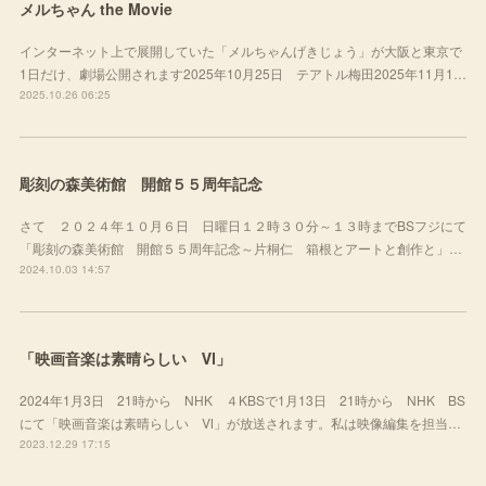
メルちゃん the Movie
インターネット上で展開していた「メルちゃんげきじょう」が大阪と東京で
1日だけ、劇場公開されます2025年10月25日 テアトル梅田2025年11月1…
2025.10.26 06:25
彫刻の森美術館 開館５５周年記念
さて ２０２４年１０月６日 日曜日１２時３０分～１３時までBSフジにて
「彫刻の森美術館 開館５５周年記念～片桐仁 箱根とアートと創作と」…
2024.10.03 14:57
「映画音楽は素晴らしい Ⅵ」
2024年1月3日 21時から NHK ４KBSで1月13日 21時から NHK BS
にて「映画音楽は素晴らしい Ⅵ」が放送されます。私は映像編集を担当…
2023.12.29 17:15