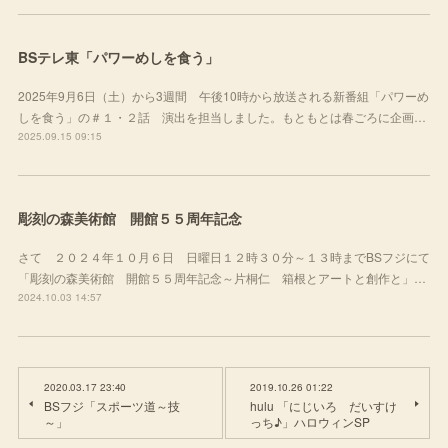
BSテレ東「パワーめしを食う」
2025年9月6日（土）から3週間 午後10時から放送される新番組「パワーめ
しを食う」の＃１・２話 演出を担当しました。もともとは春ごろに企画…
2025.09.15 09:15
彫刻の森美術館 開館５５周年記念
さて ２０２４年１０月６日 日曜日１２時３０分～１３時までBSフジにて
「彫刻の森美術館 開館５５周年記念～片桐仁 箱根とアートと創作と」…
2024.10.03 14:57
2020.03.17 23:40
2019.10.26 01:22
BSフジ「スポーツ道～技
hulu 「にじいろ だいすけ
～」
っち♪」ハロウィンSP