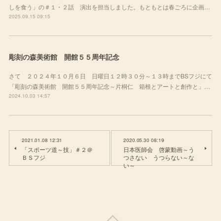
しを食う」の＃１・２話 演出を担当しました。もともとは春ごろに企画…
2025.09.15 09:15
彫刻の森美術館 開館５５周年記念
さて ２０２４年１０月６日 日曜日１２時３０分～１３時までBSフジにて
「彫刻の森美術館 開館５５周年記念～片桐仁 箱根とアートと創作と」…
2024.10.03 14:57
2021.01.08 12:31
2020.05.30 08:19
「スポーツ道～技」＃２＠
日本医師会 啓蒙動画～う
ＢＳフジ
つさない うつらない～な
い～