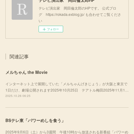
テレビ演出家 岡田倫太郎HP
テレビ演出家 岡田倫太郎のHPです。 公式ブロ
グ https://rokada.exblog.jp/ も合わせてご覧くださ
い
フォロー
関連記事
メルちゃん the Movie
インターネット上で展開していた「メルちゃんげきじょう」が大阪と東京で
1日だけ、劇場公開されます2025年10月25日 テアトル梅田2025年11月1…
2025.10.26 06:25
BSテレ東「パワーめしを食う」
2025年9月6日（土）から3週間 午後10時から放送される新番組「パワーめ