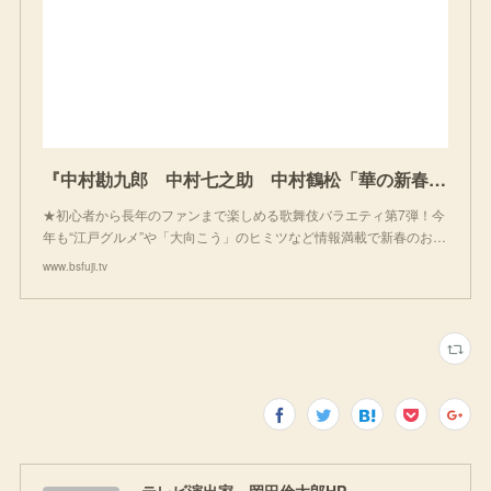
『中村勘九郎 中村七之助 中村鶴松「華の新春・KABUKI 2021」』｜BSフジ
★初心者から長年のファンまで楽しめる歌舞伎バラエティ第7弾！今
年も“江戸グルメ”や「大向こう」のヒミツなど情報満載で新春のお…
www.bsfuji.tv