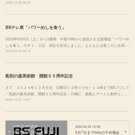
2025.10.26 06:25
BSテレ東「パワーめしを食う」
2025年9月6日（土）から3週間 午後10時から放送される新番組「パワーめ
しを食う」の＃１・２話 演出を担当しました。もともとは春ごろに企画…
2025.09.15 09:15
彫刻の森美術館 開館５５周年記念
さて ２０２４年１０月６日 日曜日１２時３０分～１３時までBSフジにて
「彫刻の森美術館 開館５５周年記念～片桐仁 箱根とアートと創作と」…
2024.10.03 14:57
2020.12.25 03:54
2020.04.23 12:39
2021年1月3日 ＢＳフジ
5月7日までhuluの子供番組